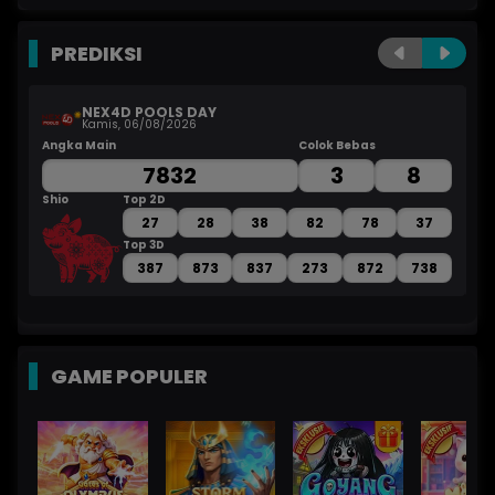
PREDIKSI
NEX4D POOLS DAY
Kamis, 06/08/2026
Angka Main
Colok Bebas
An
7832
3
8
Shio
Top 2D
Sh
27
28
38
82
78
37
Top 3D
387
873
837
273
872
738
GAME POPULER