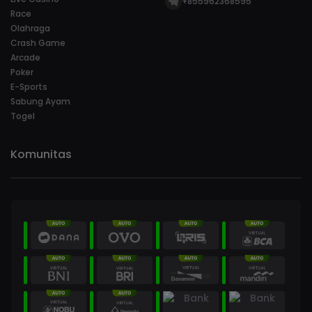
+855962368595
Race
Olahraga
Crash Game
Arcade
Poker
E-Sports
Sabung Ayam
Togel
Komunitas