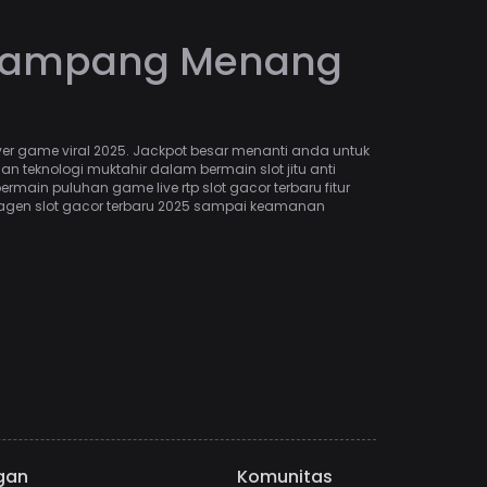
ni Gampang Menang
ver game viral 2025. Jackpot besar menanti anda untuk
n teknologi muktahir dalam bermain slot jitu anti
rmain puluhan game live rtp slot gacor terbaru fitur
i agen slot gacor terbaru 2025 sampai keamanan
gan
Komunitas