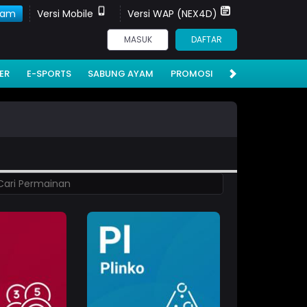
gram
Versi Mobile
Versi WAP (NEX4D)
MASUK
DAFTAR
ER
E-SPORTS
SABUNG AYAM
PROMOSI