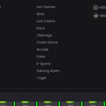
i
Hot Games
+85
Slots
+85
l
Live Casino
Race
Olahraga
Crash Game
Arcade
Poker
E-Sports
Sabung Ayam
Togel