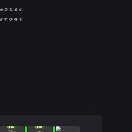
5962368595
5962368595