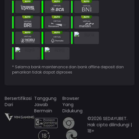
* Selama bank maintenance dan bank offline deposit dan
penarikan tidak dapat diproses
Bersertifikasi
Tanggung
Browser
Dari
Jawab
Yang
Bermain
Didukung
©2026 SEDAYUBET.
Hak cipta dilindungi |
18+