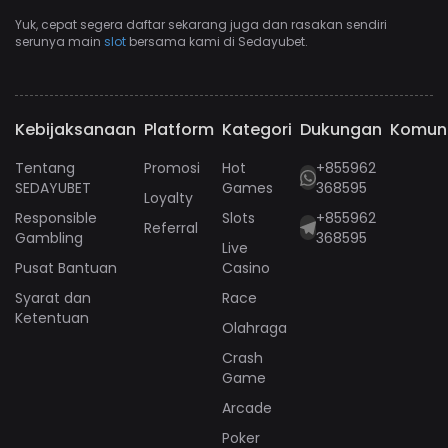
Yuk, cepat segera daftar sekarang juga dan rasakan sendiri
serunya main
slot
bersama kami di Sedayubet.
Kebijaksanaan
Platform
Kategori
Dukungan
Komun
Tentang
Promosi
Hot
+855962
SEDAYUBET
Games
368595
Loyalty
Responsible
Slots
+855962
Referral
Gambling
368595
Live
Pusat Bantuan
Casino
Syarat dan
Race
Ketentuan
Olahraga
Crash
Game
Arcade
Poker