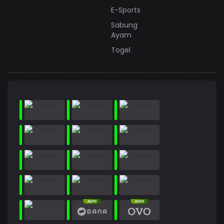
E-Sports
Sabung
Ayam
Togel