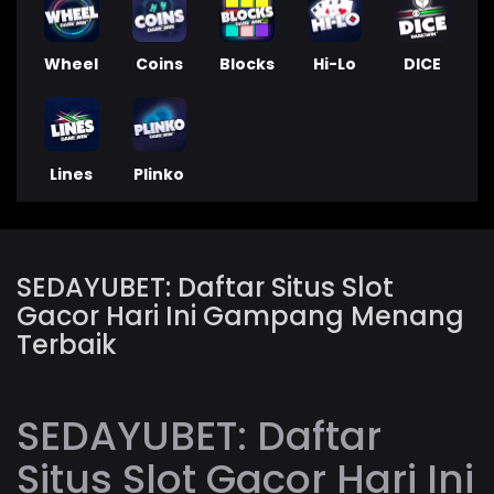
Wheel
Coins
Blocks
Hi-Lo
DICE
Lines
Plinko
SEDAYUBET: Daftar Situs Slot
Gacor Hari Ini Gampang Menang
Terbaik
SEDAYUBET: Daftar
Situs Slot Gacor Hari Ini