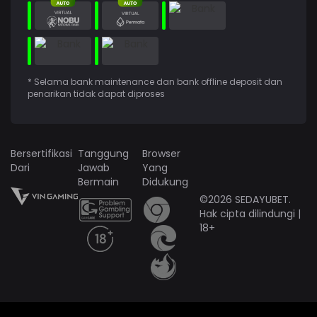
* Selama bank maintenance dan bank offline deposit dan
penarikan tidak dapat diproses
Bersertifikasi
Tanggung
Browser
Dari
Jawab
Yang
Bermain
Didukung
©2026 SEDAYUBET.
Hak cipta dilindungi |
18+