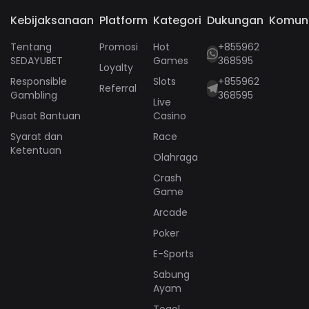
Kebijaksanaan
Platform
Kategori
Dukungan
Komun
Tentang
Promosi
Hot
+855962
SEDAYUBET
Games
368595
Loyalty
Responsible
Slots
+855962
Referral
Gambling
368595
Live
Pusat Bantuan
Casino
Syarat dan
Race
Ketentuan
Olahraga
Crash
Game
Arcade
Poker
E-Sports
Sabung
Ayam