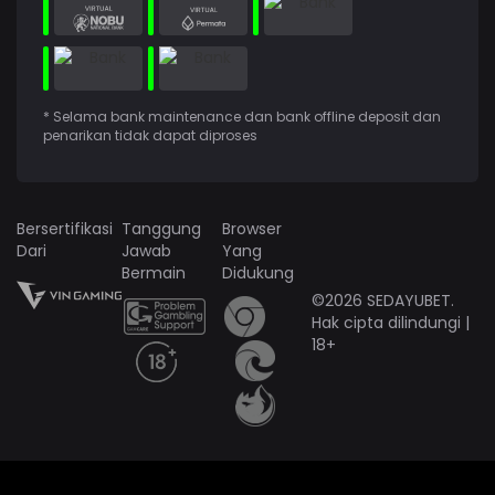
* Selama bank maintenance dan bank offline deposit dan
penarikan tidak dapat diproses
Bersertifikasi
Tanggung
Browser
Dari
Jawab
Yang
Bermain
Didukung
©2026 SEDAYUBET.
Hak cipta dilindungi |
18+