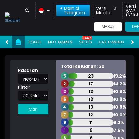
Versi
Main di
Versi
WAP
Telegram
Mobile
(NEX4
MASUK
DAF
TOGEL
HOT GAMES
SLOTS
LIVE CASINO
RA
Total Keluaran: 30
Pasaran
5
23
19.2%
2
17
14.2%
Filter
3
13
10.8%
6
13
10.8%
4
13
10.8%
Cari
7
12
10.0%
9
11
9.2%
1
9
7.5%
8
6
5.0%