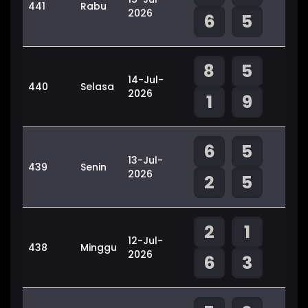
441
Rabu
2026
6
5
8
5
14-Jul-
440
Selasa
2026
1
9
6
5
13-Jul-
439
Senin
2026
2
5
2
1
12-Jul-
438
Minggu
2026
6
3