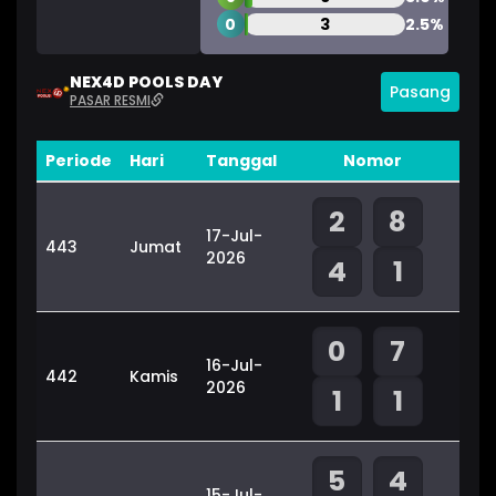
0
3
2.5%
NEX4D POOLS DAY
Pasang
PASAR RESMI
Periode
Hari
Tanggal
Nomor
2
8
17-Jul-
443
Jumat
2026
4
1
0
7
16-Jul-
442
Kamis
2026
1
1
5
4
15-Jul-